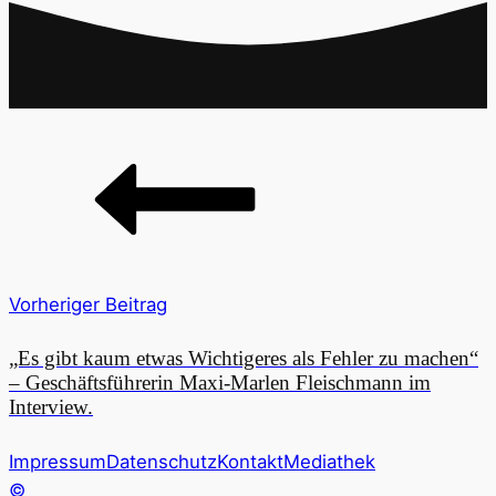
Vorheriger Beitrag
„Es gibt kaum etwas Wichtigeres als Fehler zu machen“
– Geschäftsführerin Maxi-Marlen Fleischmann im
Interview.
Kundenbewertungen und Erfahrungen zu
Impressum
Datenschutz
Kontakt
Mediathek
Digital Spirit Marketing
©